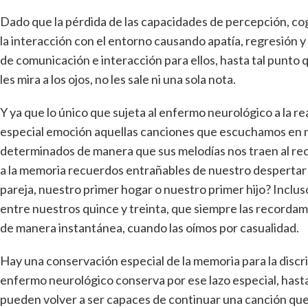
Dado que la pérdida de las capacidades de percepción, co
la interacción con el entorno causando apatía, regresión y
de comunicación e interacción para ellos, hasta tal punto 
les mira a los ojos, no les sale ni una sola nota.
Y ya que lo único que sujeta al enfermo neurológico a la r
especial emoción aquellas canciones que escuchamos en nu
determinados de manera que sus melodías nos traen al rec
a la memoria recuerdos entrañables de nuestro despertar a
pareja, nuestro primer hogar o nuestro primer hijo? Inclu
entre nuestros quince y treinta, que siempre las recordamos
de manera instantánea, cuando las oímos por casualidad.
Hay una conservación especial de la memoria para la discri
enfermo neurológico conserva por ese lazo especial, hast
pueden volver a ser capaces de continuar una canción que