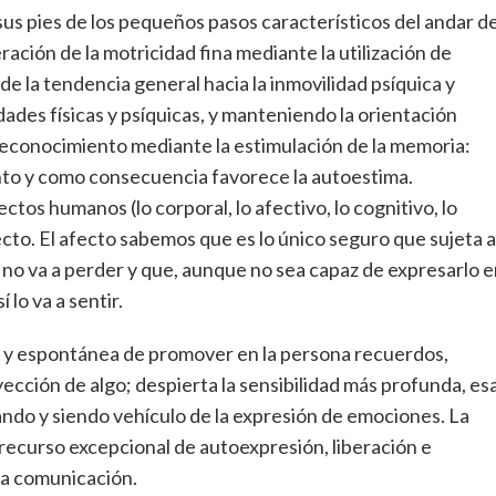
sus pies de los pequeños pasos característicos del andar d
ción de la motricidad fina mediante la utilización de
e la tendencia general hacia la inmovilidad psíquica y
ades físicas y psíquicas, y manteniendo la orientación
 reconocimiento mediante la estimulación de la memoria:
nto y como consecuencia favorece la autoestima.
os humanos (lo corporal, lo afectivo, lo cognitivo, lo
cto. El afecto sabemos que es lo único seguro que sujeta a
e no va a perder y que, aunque no sea capaz de expresarlo 
 lo va a sentir.
ta y espontánea de promover en la persona recuerdos,
cción de algo; despierta la sensibilidad más profunda, es
tando y siendo vehículo de la expresión de emociones. La
n recurso excepcional de autoexpresión, liberación e
la comunicación.