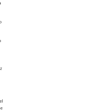
a
o
o
az
el
se