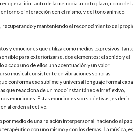
 recuperación tanto de la memoria a corto plazo, como de l
entorno e interacción con el mismo, y del tono anímico.
dad, recuperando y manteniendo el reconocimiento del propi
ntos y emociones que utiliza como medios expresivos, tant
ensible para exteriorizarse, dos elementos: el sonido y el
do a cada uno de ellos una acentuación y un valor
urso musical consistente en vibraciones sonoras,
) que conforma ese sublime y universal lenguaje formal cap
as que reacciona de un modo instantáneo e irreflexivo,
amos emociones. Estas emociones son subjetivas, es decir,
n al orden afectivo.
io por medio de una relación interpersonal, haciendo el pap
to terapéutico con uno mismo y con los demás. La música, e