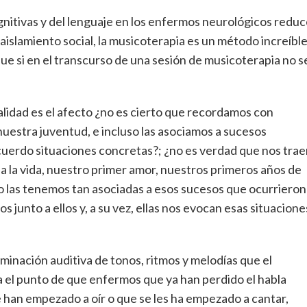
gnitivas y del lenguaje en los enfermos neurológicos redu
 aislamiento social, la musicoterapia es un método increíbl
que si en el transcurso de una sesión de musicoterapia no s
ealidad es el afecto ¿no es cierto que recordamos con
estra juventud, e incluso las asociamos a sucesos
uerdo situaciones concretas?; ¿no es verdad que nos trae
 la vida, nuestro primer amor, nuestros primeros años de
so las tenemos tan asociadas a esos sucesos que ocurrieron
 junto a ellos y, a su vez, ellas nos evocan esas situacione
minación auditiva de tonos, ritmos y melodías que el
a el punto de que enfermos que ya han perdido el habla
 han empezado a oír o que se les ha empezado a cantar,