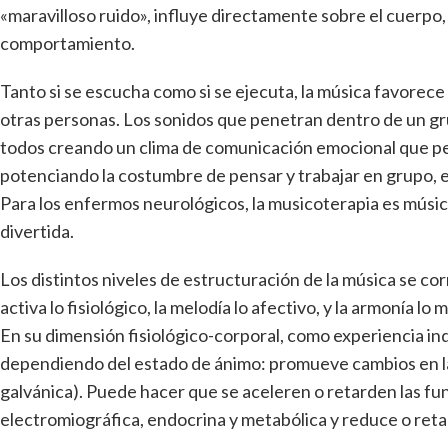
«maravilloso ruido», influye directamente sobre el cuerpo, 
comportamiento.
Tanto si se escucha como si se ejecuta, la música favorece
otras personas. Los sonidos que penetran dentro de un gr
todos creando un clima de comunicación emocional que per
potenciando la costumbre de pensar y trabajar en grupo, es
Para los enfermos neurológicos, la musicoterapia es música
divertida.
Los distintos niveles de estructuración de la música se c
activa lo fisiológico, la melodía lo afectivo, y la armonía lo 
En su dimensión fisiológico-corporal, como experiencia ind
dependiendo del estado de ánimo: promueve cambios en la r
galvánica). Puede hacer que se aceleren o retarden las f
electromiográfica, endocrina y metabólica y reduce o retar