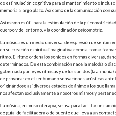
de estimulación cognitiva para el mantenimiento e incluso
memoria a largo plazo. Así como de la comunicación con su 
Así mismo es útil para la estimulación de la psicomotrici
cuerpo y del entorno, y la coordinación psicomotriz.
La música es un medio universal de expresión de sentimie
en su creación espiritual imaginativa como al tomar forma s
ritmo. El ritmo ordena los sonidos en formas diversas, dan
determinados. De esta combinación nace la melodía o disc
gobernada por leyes rítmicas y de los sonidos (la armonía
de provocar en el ser humano sensaciones acústicas ante l
originándose así diversos estados de ánimo a los que llam
nos afectan exclusivamente a nosotros mismos y pertenece
La música, en musicoterapia, se usa para facilitar un camb
de guía, de facilitadora o de puente que lleva a un contac