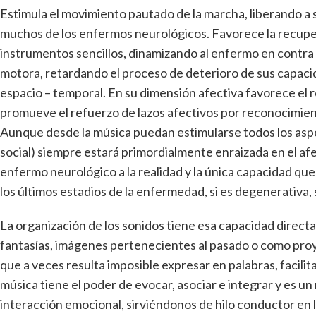
Estimula el movimiento pautado de la marcha, liberando a 
muchos de los enfermos neurológicos. Favorece la recupera
instrumentos sencillos, dinamizando al enfermo en contra d
motora, retardando el proceso de deterioro de sus capacid
espacio – temporal. En su dimensión afectiva favorece el
promueve el refuerzo de lazos afectivos por reconocimie
Aunque desde la música puedan estimularse todos los aspect
social) siempre estará primordialmente enraizada en el afe
enfermo neurológico a la realidad y la única capacidad qu
los últimos estadios de la enfermedad, si es degenerativa, sí
La organización de los sonidos tiene esa capacidad direc
fantasías, imágenes pertenecientes al pasado o como proye
que a veces resulta imposible expresar en palabras, facili
música tiene el poder de evocar, asociar e integrar y es u
interacción emocional, sirviéndonos de hilo conductor en 