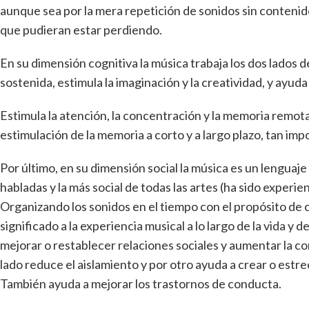
aunque sea por la mera repetición de sonidos sin contenid
que pudieran estar perdiendo.
En su dimensión cognitiva la música trabaja los dos lados d
sostenida, estimula la imaginación y la creatividad, y ayud
Estimula la atención, la concentración y la memoria remot
estimulación de la memoria a corto y a largo plazo, tan im
Por último, en su dimensión social la música es un lenguaje 
habladas y la más social de todas las artes (ha sido experie
Organizando los sonidos en el tiempo con el propósito de 
significado a la experiencia musical a lo largo de la vida y 
mejorar o restablecer relaciones sociales y aumentar la co
lado reduce el aislamiento y por otro ayuda a crear o estrec
También ayuda a mejorar los trastornos de conducta.