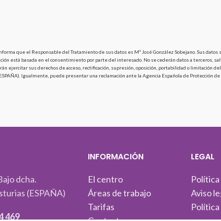
nforma que el Responsable del Tratamiento de sus datos es Mª José González Sobejano. Sus datos ser
ación está basada en el consentimiento por parte del interesado. No se cederán datos a terceros, sal
rán ejercitar sus derechos de acceso, rectificación, supresión, oposición, portabilidad o limitación
s (ESPAÑA). Igualmente, puede presentar una reclamación ante la Agencia Española de Protección de
S
INFORMACIÓN
LEGAL
Bajo dcha.
El centro
Política
sturias (ESPAÑA)
Áreas de trabajo
Aviso le
Tarifas
Política
4 469
Contactar