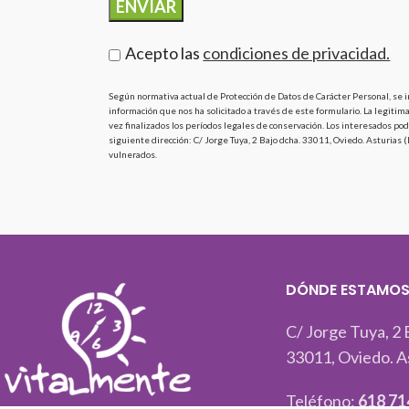
Acepto las
condiciones de privacidad.
Según normativa actual de Protección de Datos de Carácter Personal, se i
información que nos ha solicitado a través de este formulario. La legitim
vez finalizados los períodos legales de conservación. Los interesados pod
siguiente dirección: C/ Jorge Tuya, 2 Bajo dcha. 33011, Oviedo. Asturia
vulnerados.
DÓNDE ESTAMO
C/ Jorge Tuya, 2 
33011, Oviedo. A
Teléfono:
618 71