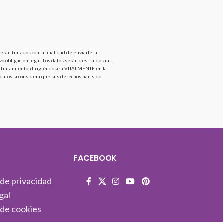
án tratados con la finalidad de enviarle la
vo obligación legal. Los datos serán destruidos una
 del tratamiento, dirigiéndose a VITALMENTE en la
 datos si considera que sus derechos han sido
FACEBOOK
 de privacidad
gal
 de cookies