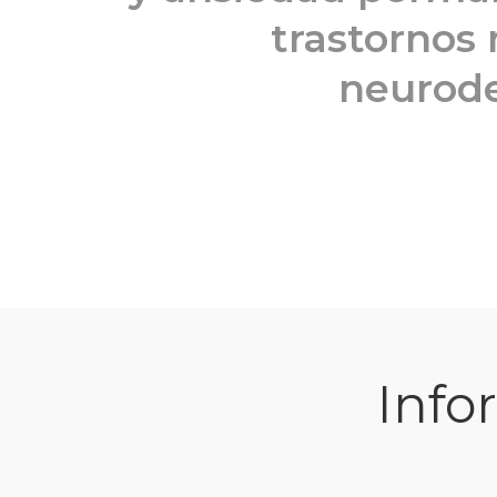
trastornos
neurode
Info