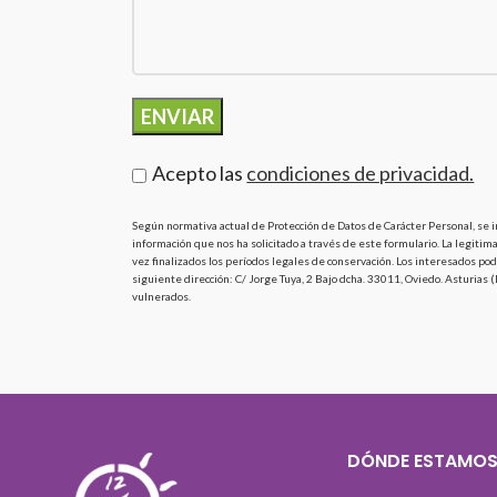
Acepto las
condiciones de privacidad.
Según normativa actual de Protección de Datos de Carácter Personal, se i
información que nos ha solicitado a través de este formulario. La legitim
vez finalizados los períodos legales de conservación. Los interesados pod
siguiente dirección: C/ Jorge Tuya, 2 Bajo dcha. 33011, Oviedo. Asturia
vulnerados.
DÓNDE ESTAMO