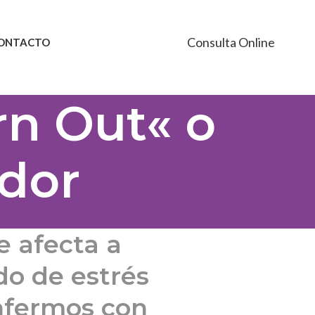
Consulta Online
ONTACTO
rn Out« o
dor
e afecta a
do de estrés
nfermos con