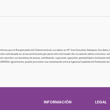
nforma que el Responsable del Tratamiento de sus datos es Mª José González Sobejano. Sus datos ser
ación está basada en el consentimiento por parte del interesado. No se cederán datos a terceros, sal
rán ejercitar sus derechos de acceso, rectificación, supresión, oposición, portabilidad o limitación
s (ESPAÑA). Igualmente, puede presentar una reclamación ante la Agencia Española de Protección de
S
INFORMACIÓN
LEGAL