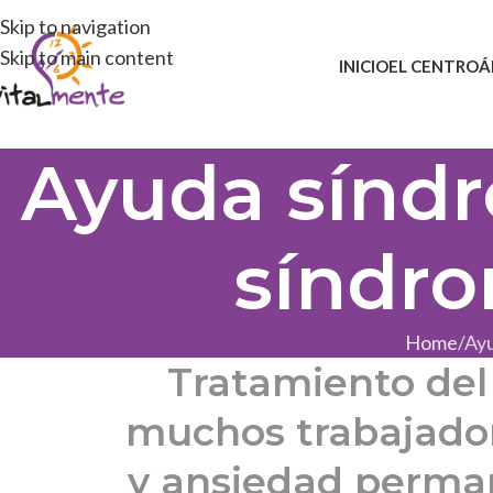
Skip to navigation
Skip to main content
INICIO
EL CENTRO
Á
Ayuda síndr
síndro
Home
Ayu
Tratamiento del 
muchos trabajador
y ansiedad perma