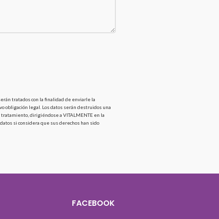
án tratados con la finalidad de enviarle la
vo obligación legal. Los datos serán destruidos una
 del tratamiento, dirigiéndose a VITALMENTE en la
 datos si considera que sus derechos han sido
FACEBOOK