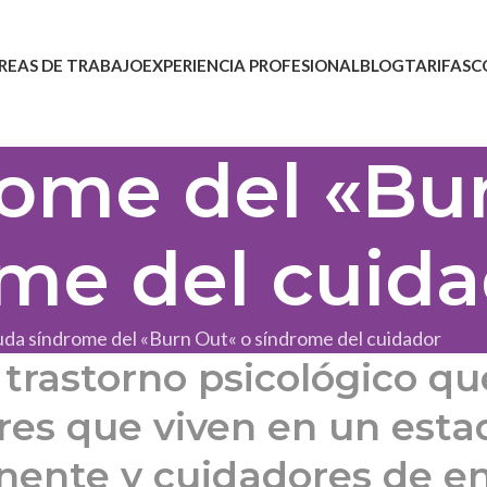
REAS DE TRABAJO
EXPERIENCIA PROFESIONAL
BLOG
TARIFAS
C
ome del «Bu
me del cuida
da síndrome del «Burn Out« o síndrome del cuidador
trastorno psicológico qu
es que viven en un esta
nente y cuidadores de e